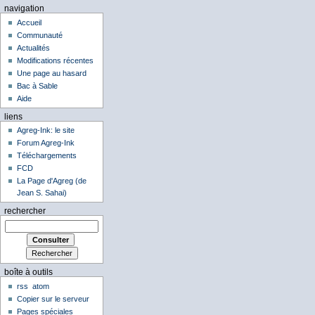
navigation
Accueil
Communauté
Actualités
Modifications récentes
Une page au hasard
Bac à Sable
Aide
liens
Agreg-Ink: le site
Forum Agreg-Ink
Téléchargements
FCD
La Page d'Agreg (de
Jean S. Sahai)
rechercher
boîte à outils
rss
atom
Copier sur le serveur
Pages spéciales