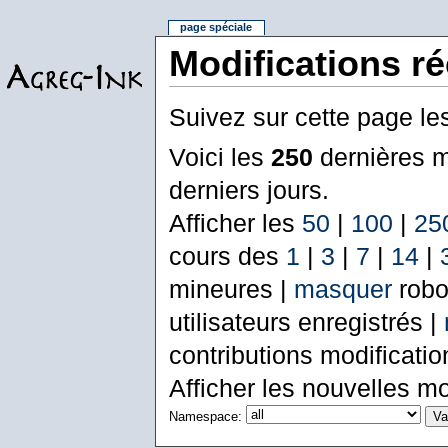
page spéciale
Modifications r
Suivez sur cette page le
Voici les
250
dernières m
derniers jours.
Afficher les
50
|
100
|
25
cours des
1
|
3
|
7
|
14
|
mineures |
masquer
robo
utilisateurs enregistrés |
contributions modificati
Afficher les nouvelles mo
Namespace: