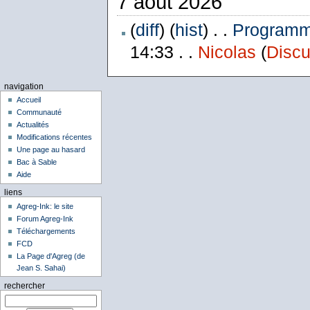
7 août 2026
(
diff
) (
hist
) . .
Programme
14:33 . .
Nicolas
(
Discu
navigation
Accueil
Communauté
Actualités
Modifications récentes
Une page au hasard
Bac à Sable
Aide
liens
Agreg-Ink: le site
Forum Agreg-Ink
Téléchargements
FCD
La Page d'Agreg (de
Jean S. Sahai)
rechercher