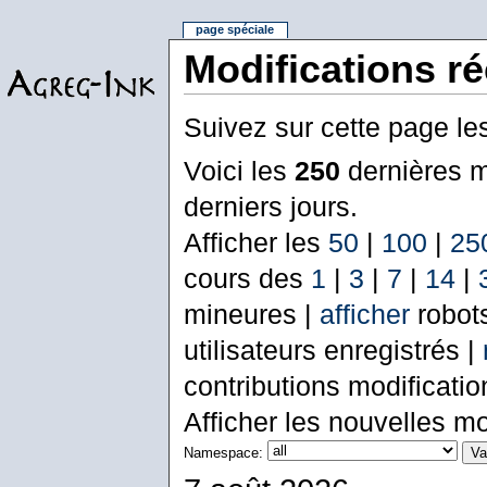
page spéciale
Modifications r
Suivez sur cette page le
Voici les
250
dernières m
derniers jours.
Afficher les
50
|
100
|
25
cours des
1
|
3
|
7
|
14
|
mineures |
afficher
robot
utilisateurs enregistrés |
contributions modificati
Afficher les nouvelles mo
Namespace: