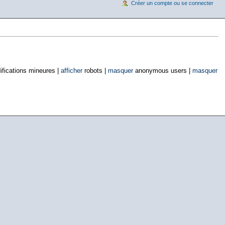
Créer un compte ou se connecter
fications mineures |
afficher
robots |
masquer
anonymous users |
masquer