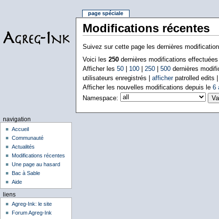
page spéciale
Modifications récentes
Suivez sur cette page les dernières modificatio
Voici les
250
dernières modifications effectuée
Afficher les
50
|
100
|
250
|
500
dernières modifi
utilisateurs enregistrés |
afficher
patrolled edits 
Afficher les nouvelles modifications depuis le
6 
Namespace:
navigation
Accueil
Communauté
Actualités
Modifications récentes
Une page au hasard
Bac à Sable
Aide
liens
Agreg-Ink: le site
Forum Agreg-Ink