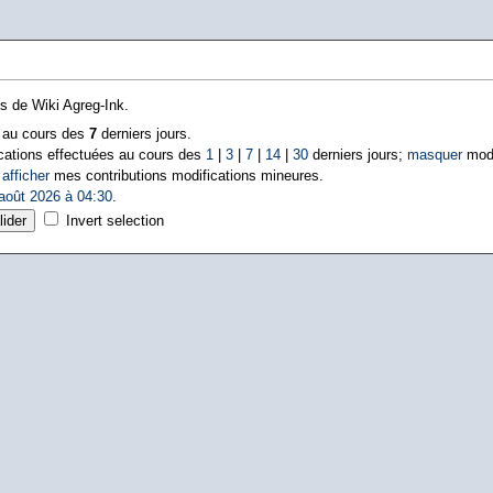
ns de Wiki Agreg-Ink.
s au cours des
7
derniers jours.
cations effectuées au cours des
1
|
3
|
7
|
14
|
30
derniers jours;
masquer
modi
|
afficher
mes contributions modifications mineures.
août 2026 à 04:30
.
Invert selection