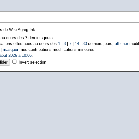
ns de Wiki Agreg-Ink.
s au cours des
7
derniers jours.
cations effectuées au cours des
1
|
3
|
7
|
14
|
30
derniers jours;
afficher
modif
 |
masquer
mes contributions modifications mineures.
août 2026 à 10:06
.
Invert selection