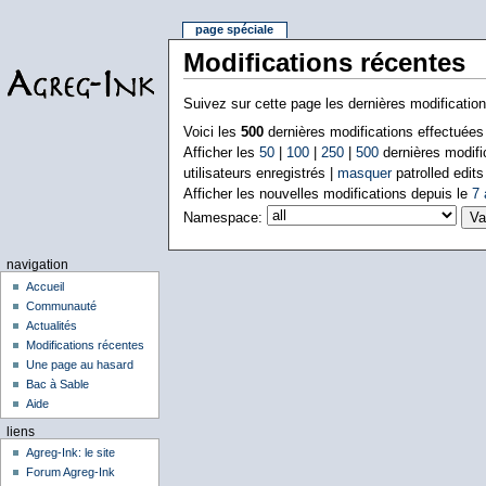
page spéciale
Modifications récentes
Suivez sur cette page les dernières modificatio
Voici les
500
dernières modifications effectuée
Afficher les
50
|
100
|
250
|
500
dernières modifi
utilisateurs enregistrés |
masquer
patrolled edits
Afficher les nouvelles modifications depuis le
7 
Namespace:
navigation
Accueil
Communauté
Actualités
Modifications récentes
Une page au hasard
Bac à Sable
Aide
liens
Agreg-Ink: le site
Forum Agreg-Ink