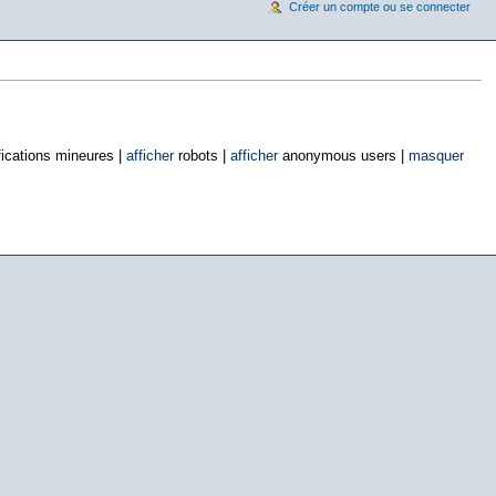
Créer un compte ou se connecter
ications mineures |
afficher
robots |
afficher
anonymous users |
masquer