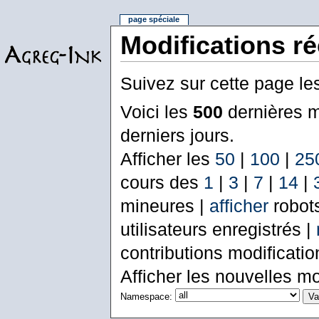
page spéciale
Modifications r
Suivez sur cette page le
Voici les
500
dernières m
derniers jours.
Afficher les
50
|
100
|
25
cours des
1
|
3
|
7
|
14
|
mineures |
afficher
robot
utilisateurs enregistrés |
contributions modificati
Afficher les nouvelles mo
Namespace: