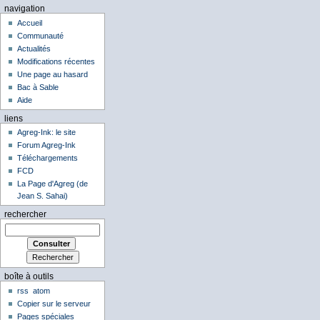
navigation
Accueil
Communauté
Actualités
Modifications récentes
Une page au hasard
Bac à Sable
Aide
liens
Agreg-Ink: le site
Forum Agreg-Ink
Téléchargements
FCD
La Page d'Agreg (de
Jean S. Sahai)
rechercher
boîte à outils
rss
atom
Copier sur le serveur
Pages spéciales