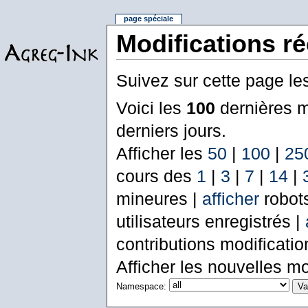
page spéciale
Modifications r
Suivez sur cette page le
Voici les
100
dernières m
derniers jours.
Afficher les
50
|
100
|
25
cours des
1
|
3
|
7
|
14
|
mineures |
afficher
robot
utilisateurs enregistrés |
contributions modificati
Afficher les nouvelles mo
Namespace: