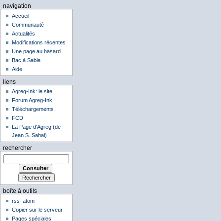
navigation
Accueil
Communauté
Actualités
Modifications récentes
Une page au hasard
Bac à Sable
Aide
liens
Agreg-Ink: le site
Forum Agreg-Ink
Téléchargements
FCD
La Page d'Agreg (de
Jean S. Sahai)
rechercher
boîte à outils
rss
atom
Copier sur le serveur
Pages spéciales