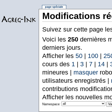
page spéciale
Modifications r
Suivez sur cette page le
Voici les
250
dernières m
derniers jours.
Afficher les
50
|
100
|
25
cours des
1
|
3
|
7
|
14
|
mineures |
masquer
robo
utilisateurs enregistrés |
contributions modificati
Afficher les nouvelles mo
Namespace: