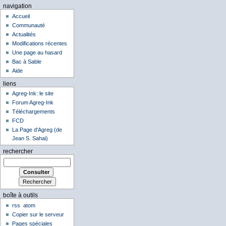
navigation
Accueil
Communauté
Actualités
Modifications récentes
Une page au hasard
Bac à Sable
Aide
liens
Agreg-Ink: le site
Forum Agreg-Ink
Téléchargements
FCD
La Page d'Agreg (de
Jean S. Sahai)
rechercher
boîte à outils
rss
atom
Copier sur le serveur
Pages spéciales