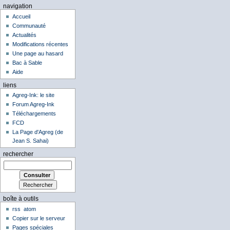
navigation
Accueil
Communauté
Actualités
Modifications récentes
Une page au hasard
Bac à Sable
Aide
liens
Agreg-Ink: le site
Forum Agreg-Ink
Téléchargements
FCD
La Page d'Agreg (de
Jean S. Sahai)
rechercher
boîte à outils
rss
atom
Copier sur le serveur
Pages spéciales