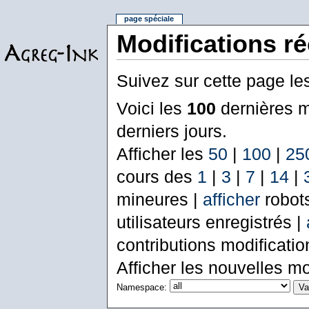
page spéciale
Modifications r
Suivez sur cette page le
Voici les
100
dernières m
derniers jours.
Afficher les
50
|
100
|
25
cours des
1
|
3
|
7
|
14
|
mineures |
afficher
robot
utilisateurs enregistrés |
contributions modificati
Afficher les nouvelles mo
Namespace: