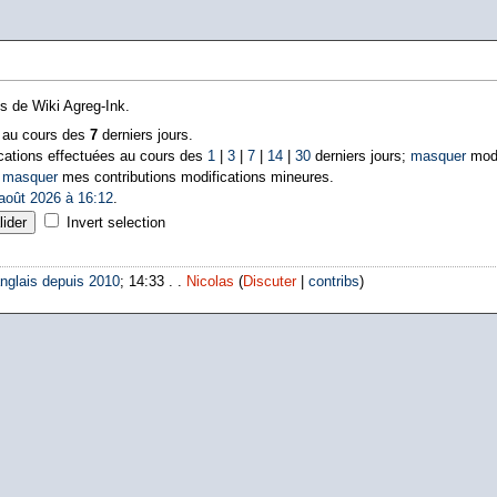
ns de Wiki Agreg-Ink.
s au cours des
7
derniers jours.
cations effectuées au cours des
1
|
3
|
7
|
14
|
30
derniers jours;
masquer
modi
|
masquer
mes contributions modifications mineures.
août 2026 à 16:12
.
Invert selection
nglais depuis 2010
; 14:33 . .
Nicolas
(
Discuter
|
contribs
)