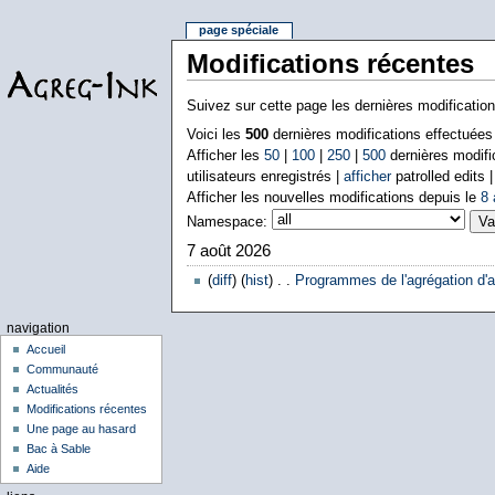
page spéciale
Modifications récentes
Suivez sur cette page les dernières modificatio
Voici les
500
dernières modifications effectuée
Afficher les
50
|
100
|
250
|
500
dernières modifi
utilisateurs enregistrés |
afficher
patrolled edits 
Afficher les nouvelles modifications depuis le
8 
Namespace:
7 août 2026
(
diff
) (
hist
) . .
Programmes de l'agrégation d'a
navigation
Accueil
Communauté
Actualités
Modifications récentes
Une page au hasard
Bac à Sable
Aide