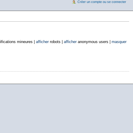
Créer un compte ou se connecter
fications mineures |
afficher
robots |
afficher
anonymous users |
masquer