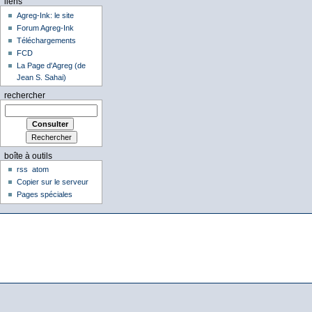
liens
Agreg-Ink: le site
Forum Agreg-Ink
Téléchargements
FCD
La Page d'Agreg (de
Jean S. Sahai)
rechercher
boîte à outils
rss
atom
Copier sur le serveur
Pages spéciales