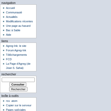
navigation
Accueil
Communauté
Actualités
Modifications récentes
Une page au hasard
Bac à Sable
Aide
liens
Agreg-Ink: le site
Forum Agreg-Ink
Téléchargements
FCD
La Page d'Agreg (de
Jean S. Sahai)
rechercher
boîte à outils
rss
atom
Copier sur le serveur
Pages spéciales