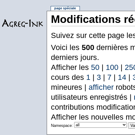
page spéciale
Modifications r
Suivez sur cette page le
Voici les
500
dernières m
derniers jours.
Afficher les
50
|
100
|
25
cours des
1
|
3
|
7
|
14
|
mineures |
afficher
robot
utilisateurs enregistrés |
contributions modificati
Afficher les nouvelles mo
Namespace: