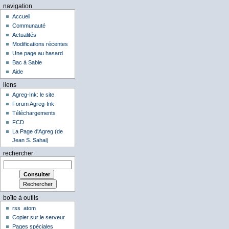
navigation
Accueil
Communauté
Actualités
Modifications récentes
Une page au hasard
Bac à Sable
Aide
liens
Agreg-Ink: le site
Forum Agreg-Ink
Téléchargements
FCD
La Page d'Agreg (de
Jean S. Sahai)
rechercher
boîte à outils
rss
atom
Copier sur le serveur
Pages spéciales