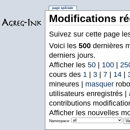
page spéciale
Modifications r
Suivez sur cette page le
Voici les
500
dernières m
derniers jours.
Afficher les
50
|
100
|
25
cours des
1
|
3
|
7
|
14
|
mineures |
masquer
robo
utilisateurs enregistrés |
contributions modificati
Afficher les nouvelles mo
Namespace: