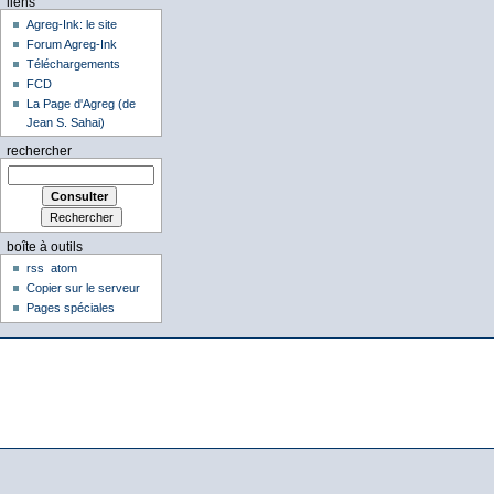
liens
Agreg-Ink: le site
Forum Agreg-Ink
Téléchargements
FCD
La Page d'Agreg (de
Jean S. Sahai)
rechercher
boîte à outils
rss
atom
Copier sur le serveur
Pages spéciales