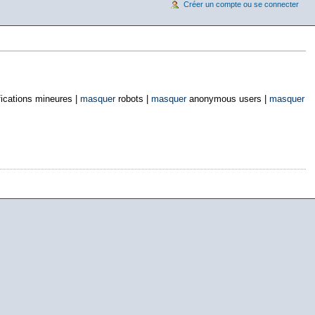
Créer un compte ou se connecter
ications mineures |
masquer
robots |
masquer
anonymous users |
masquer