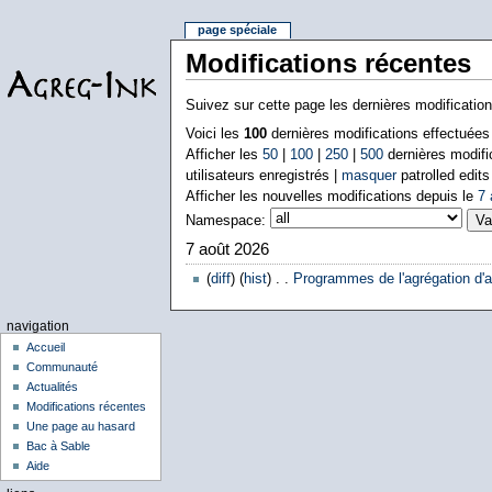
page spéciale
Modifications récentes
Suivez sur cette page les dernières modificatio
Voici les
100
dernières modifications effectuée
Afficher les
50
|
100
|
250
|
500
dernières modifi
utilisateurs enregistrés |
masquer
patrolled edits
Afficher les nouvelles modifications depuis le
7 
Namespace:
7 août 2026
(
diff
) (
hist
) . .
Programmes de l'agrégation d'a
navigation
Accueil
Communauté
Actualités
Modifications récentes
Une page au hasard
Bac à Sable
Aide