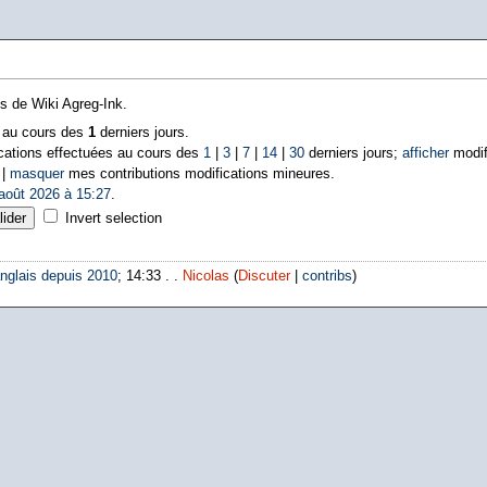
ns de Wiki Agreg-Ink.
s au cours des
1
derniers jours.
cations effectuées au cours des
1
|
3
|
7
|
14
|
30
derniers jours;
afficher
modif
 |
masquer
mes contributions modifications mineures.
août 2026 à 15:27
.
Invert selection
nglais depuis 2010
; 14:33 . .
Nicolas
(
Discuter
|
contribs
)