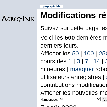
page spéciale
Modifications r
Suivez sur cette page le
Voici les
500
dernières m
derniers jours.
Afficher les
50
|
100
|
25
cours des
1
|
3
|
7
|
14
|
mineures |
masquer
robo
utilisateurs enregistrés |
contributions modificati
Afficher les nouvelles mo
Namespace: