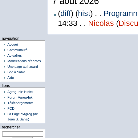
7 août 2026
(
diff
) (
hist
) . .
Programme
14:33 . .
Nicolas
(
Discu
navigation
Accueil
Communauté
Actualités
Modifications récentes
Une page au hasard
Bac à Sable
Aide
liens
Agreg-Ink: le site
Forum Agreg-Ink
Téléchargements
FCD
La Page d'Agreg (de
Jean S. Sahai)
rechercher