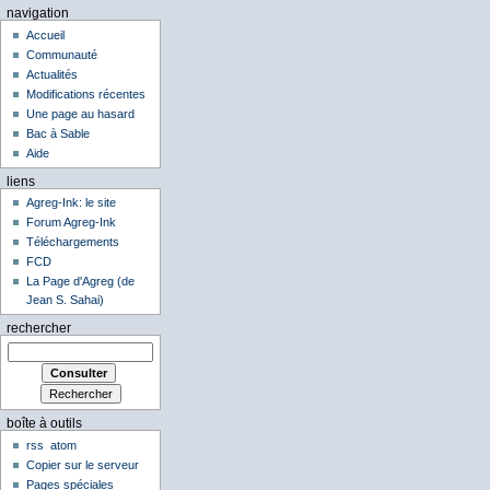
navigation
Accueil
Communauté
Actualités
Modifications récentes
Une page au hasard
Bac à Sable
Aide
liens
Agreg-Ink: le site
Forum Agreg-Ink
Téléchargements
FCD
La Page d'Agreg (de
Jean S. Sahai)
rechercher
boîte à outils
rss
atom
Copier sur le serveur
Pages spéciales