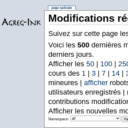
page spéciale
Modifications r
Suivez sur cette page le
Voici les
500
dernières m
derniers jours.
Afficher les
50
|
100
|
25
cours des
1
|
3
|
7
|
14
|
mineures |
afficher
robot
utilisateurs enregistrés |
contributions modificati
Afficher les nouvelles mo
Namespace: