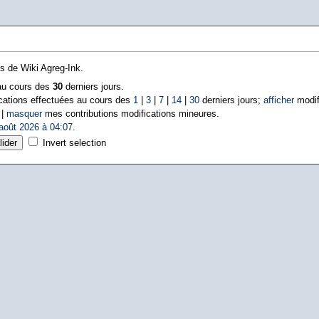
ns de Wiki Agreg-Ink.
 au cours des
30
derniers jours.
cations effectuées au cours des
1
|
3
|
7
|
14
|
30
derniers jours;
afficher
modif
 |
masquer
mes contributions modifications mineures.
août 2026 à 04:07
.
Invert selection