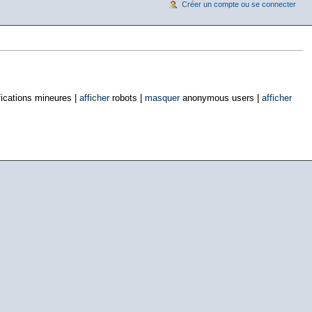
Créer un compte ou se connecter
ications mineures |
afficher
robots |
masquer
anonymous users |
afficher