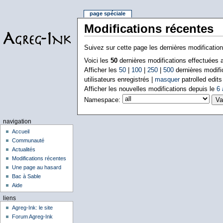
page spéciale
Modifications récentes
Suivez sur cette page les dernières modificatio
Voici les
50
dernières modifications effectuées
Afficher les
50
|
100
|
250
|
500
dernières modifi
utilisateurs enregistrés |
masquer
patrolled edits
Afficher les nouvelles modifications depuis le
6 
Namespace:
navigation
Accueil
Communauté
Actualités
Modifications récentes
Une page au hasard
Bac à Sable
Aide
liens
Agreg-Ink: le site
Forum Agreg-Ink