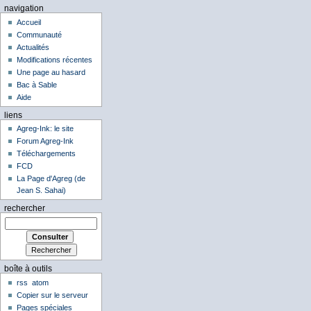
navigation
Accueil
Communauté
Actualités
Modifications récentes
Une page au hasard
Bac à Sable
Aide
liens
Agreg-Ink: le site
Forum Agreg-Ink
Téléchargements
FCD
La Page d'Agreg (de
Jean S. Sahai)
rechercher
boîte à outils
rss
atom
Copier sur le serveur
Pages spéciales