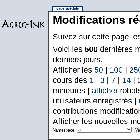
page spéciale
Modifications r
Suivez sur cette page le
Voici les
500
dernières m
derniers jours.
Afficher les
50
|
100
|
25
cours des
1
|
3
|
7
|
14
|
mineures |
afficher
robot
utilisateurs enregistrés |
contributions modificati
Afficher les nouvelles mo
Namespace: