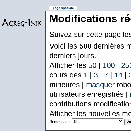
page spéciale
Modifications r
Suivez sur cette page le
Voici les
500
dernières m
derniers jours.
Afficher les
50
|
100
|
25
cours des
1
|
3
|
7
|
14
|
mineures |
masquer
robo
utilisateurs enregistrés |
contributions modificati
Afficher les nouvelles mo
Namespace: