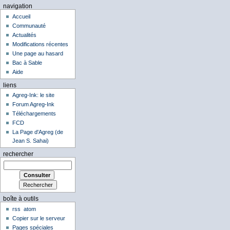
navigation
Accueil
Communauté
Actualités
Modifications récentes
Une page au hasard
Bac à Sable
Aide
liens
Agreg-Ink: le site
Forum Agreg-Ink
Téléchargements
FCD
La Page d'Agreg (de
Jean S. Sahai)
rechercher
boîte à outils
rss
atom
Copier sur le serveur
Pages spéciales