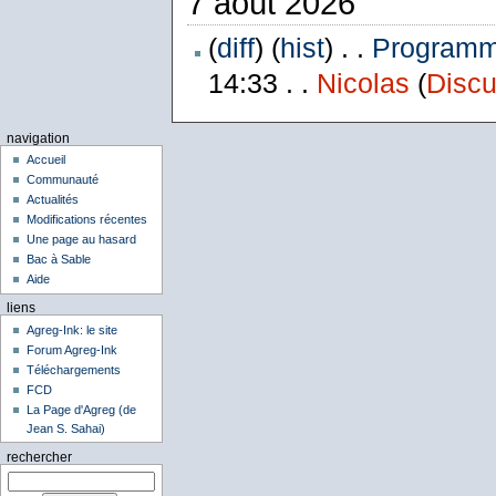
7 août 2026
(
diff
) (
hist
) . .
Programme
14:33 . .
Nicolas
(
Discu
navigation
Accueil
Communauté
Actualités
Modifications récentes
Une page au hasard
Bac à Sable
Aide
liens
Agreg-Ink: le site
Forum Agreg-Ink
Téléchargements
FCD
La Page d'Agreg (de
Jean S. Sahai)
rechercher