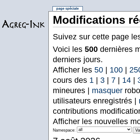
page spéciale
Modifications r
Suivez sur cette page le
Voici les
500
dernières m
derniers jours.
Afficher les
50
|
100
|
25
cours des
1
|
3
|
7
|
14
|
mineures |
masquer
robo
utilisateurs enregistrés |
contributions modificati
Afficher les nouvelles mo
Namespace: