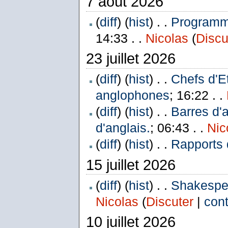
7 août 2026
(
diff
) (
hist
) . .
Programme
14:33 . .
Nicolas
(
Discu
23 juillet 2026
(
diff
) (
hist
) . .
Chefs d'E
anglophones
; 16:22 . .
(
diff
) (
hist
) . .
Barres d'
d'anglais.
; 06:43 . .
Nic
(
diff
) (
hist
) . .
Rapports 
15 juillet 2026
(
diff
) (
hist
) . .
Shakespea
Nicolas
(
Discuter
|
cont
10 juillet 2026