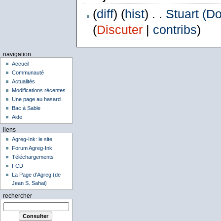
(
diff
) (
hist
) . .
Stuart (D
(
Discuter
|
contribs
)
navigation
Accueil
Communauté
Actualités
Modifications récentes
Une page au hasard
Bac à Sable
Aide
liens
Agreg-Ink: le site
Forum Agreg-Ink
Téléchargements
FCD
La Page d'Agreg (de
Jean S. Sahai)
rechercher