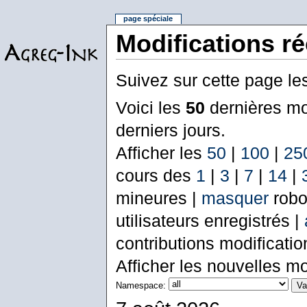
page spéciale
Modifications r
Suivez sur cette page le
Voici les
50
dernières mo
derniers jours.
Afficher les
50
|
100
|
25
cours des
1
|
3
|
7
|
14
|
mineures |
masquer
robo
utilisateurs enregistrés |
contributions modificati
Afficher les nouvelles mo
Namespace: