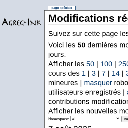
page spéciale
Modifications r
Suivez sur cette page le
Voici les
50
dernières mo
jours.
Afficher les
50
|
100
|
25
cours des
1
|
3
|
7
|
14
|
mineures |
masquer
robo
utilisateurs enregistrés |
contributions modificati
Afficher les nouvelles mo
Namespace: