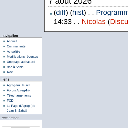
7 août 2026
(
diff
) (
hist
) . .
Programme
14:33 . .
Nicolas
(
Discu
navigation
Accueil
Communauté
Actualités
Modifications récentes
Une page au hasard
Bac à Sable
Aide
liens
Agreg-Ink: le site
Forum Agreg-Ink
Téléchargements
FCD
La Page d'Agreg (de
Jean S. Sahai)
rechercher