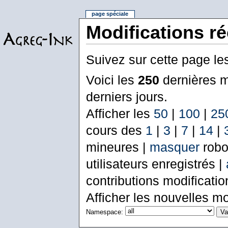
page spéciale
Modifications r
Suivez sur cette page le
Voici les
250
dernières m
derniers jours.
Afficher les
50
|
100
|
25
cours des
1
|
3
|
7
|
14
|
mineures |
masquer
robo
utilisateurs enregistrés |
contributions modificati
Afficher les nouvelles mo
Namespace: