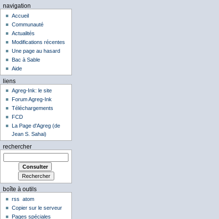
navigation
Accueil
Communauté
Actualités
Modifications récentes
Une page au hasard
Bac à Sable
Aide
liens
Agreg-Ink: le site
Forum Agreg-Ink
Téléchargements
FCD
La Page d'Agreg (de
Jean S. Sahai)
rechercher
boîte à outils
rss
atom
Copier sur le serveur
Pages spéciales