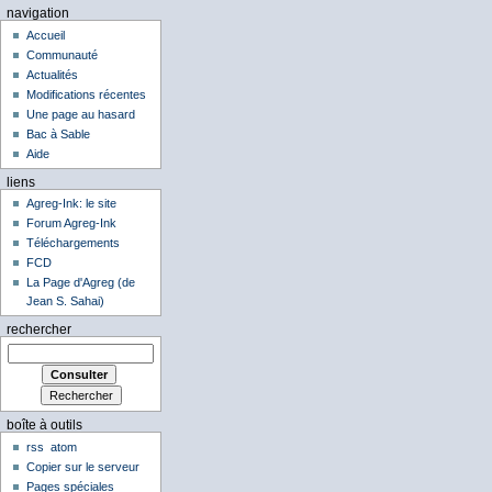
navigation
Accueil
Communauté
Actualités
Modifications récentes
Une page au hasard
Bac à Sable
Aide
liens
Agreg-Ink: le site
Forum Agreg-Ink
Téléchargements
FCD
La Page d'Agreg (de
Jean S. Sahai)
rechercher
boîte à outils
rss
atom
Copier sur le serveur
Pages spéciales