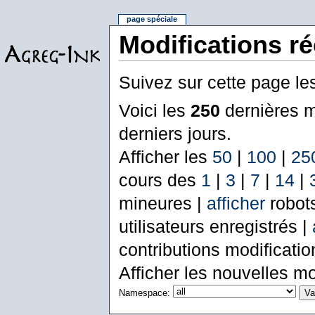
page spéciale
Modifications r
Suivez sur cette page le
Voici les
250
dernières m
derniers jours.
Afficher les
50
|
100
|
25
cours des
1
|
3
|
7
|
14
|
mineures |
afficher
robot
utilisateurs enregistrés |
contributions modificati
Afficher les nouvelles mo
Namespace: