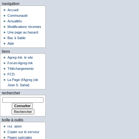
navigation
Accueil
Communauté
Actualités
Modifications récentes
Une page au hasard
Bac à Sable
Aide
liens
Agreg-Ink: le site
Forum Agreg-Ink
Téléchargements
FCD
La Page d'Agreg (de
Jean S. Sahai)
rechercher
boîte à outils
rss
atom
Copier sur le serveur
Pages spéciales