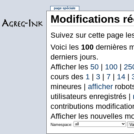
page spéciale
Modifications r
Suivez sur cette page le
Voici les
100
dernières m
derniers jours.
Afficher les
50
|
100
|
25
cours des
1
|
3
|
7
|
14
|
mineures |
afficher
robot
utilisateurs enregistrés |
contributions modificati
Afficher les nouvelles mo
Namespace: