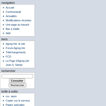
navigation
Accueil
Communauté
Actualités
Modifications récentes
Une page au hasard
Bac à Sable
Aide
liens
Agreg-Ink: le site
Forum Agreg-Ink
Téléchargements
FCD
La Page d'Agreg (de
Jean S. Sahai)
rechercher
boîte à outils
rss
atom
Copier sur le serveur
Pages spéciales