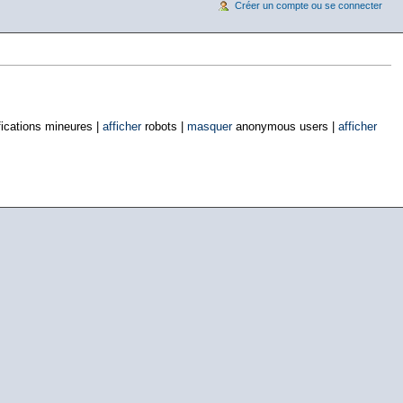
Créer un compte ou se connecter
ications mineures |
afficher
robots |
masquer
anonymous users |
afficher