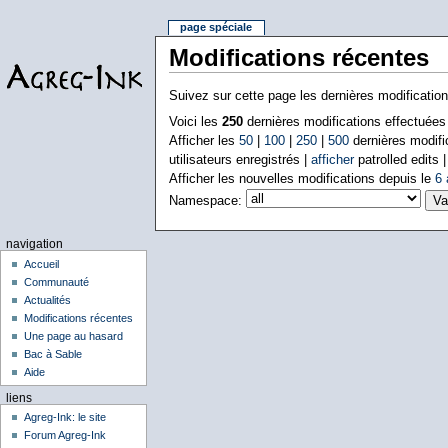
page spéciale
Modifications récentes
Suivez sur cette page les dernières modificatio
Voici les
250
dernières modifications effectuée
Afficher les
50
|
100
|
250
|
500
dernières modifi
utilisateurs enregistrés |
afficher
patrolled edits 
Afficher les nouvelles modifications depuis le
6 
Namespace:
navigation
Accueil
Communauté
Actualités
Modifications récentes
Une page au hasard
Bac à Sable
Aide
liens
Agreg-Ink: le site
Forum Agreg-Ink