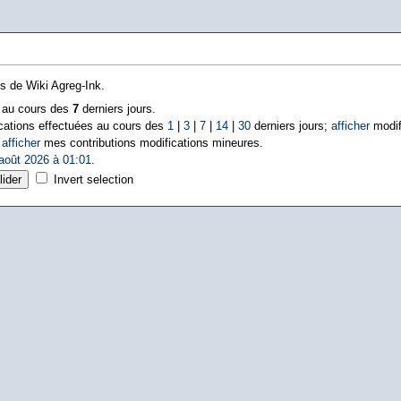
ns de Wiki Agreg-Ink.
s au cours des
7
derniers jours.
cations effectuées au cours des
1
|
3
|
7
|
14
|
30
derniers jours;
afficher
modif
|
afficher
mes contributions modifications mineures.
août 2026 à 01:01
.
Invert selection