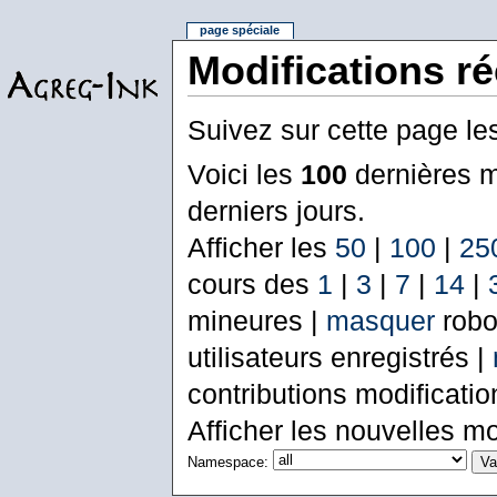
page spéciale
Modifications r
Suivez sur cette page le
Voici les
100
dernières m
derniers jours.
Afficher les
50
|
100
|
25
cours des
1
|
3
|
7
|
14
|
mineures |
masquer
robo
utilisateurs enregistrés |
contributions modificati
Afficher les nouvelles mo
Namespace: