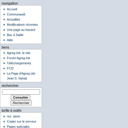
navigation
Accueil
Communauté
Actualités
Modifications récentes
Une page au hasard
Bac à Sable
Aide
liens
Agreg-Ink: le site
Forum Agreg-Ink
Téléchargements
FCD
La Page d'Agreg (de
Jean S. Sahai)
rechercher
boîte à outils
rss
atom
Copier sur le serveur
Pages spéciales