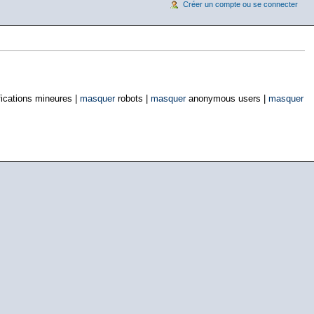
Créer un compte ou se connecter
ications mineures |
masquer
robots |
masquer
anonymous users |
masquer