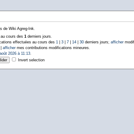
ns de Wiki Agreg-Ink.
s au cours des
1
derniers jours.
cations effectuées au cours des
1
|
3
|
7
|
14
|
30
derniers jours;
afficher
modif
 |
afficher
mes contributions modifications mineures.
août 2026 à 11:13
.
Invert selection