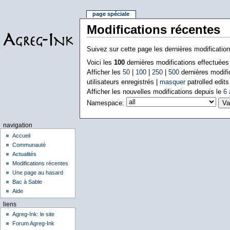
page spéciale
Modifications récentes
Suivez sur cette page les dernières modificatio
Voici les
100
dernières modifications effectuée
Afficher les
50
|
100
|
250
|
500
dernières modifi
utilisateurs enregistrés |
masquer
patrolled edits
Afficher les nouvelles modifications depuis le
6 
Namespace:
navigation
Accueil
Communauté
Actualités
Modifications récentes
Une page au hasard
Bac à Sable
Aide
liens
Agreg-Ink: le site
Forum Agreg-Ink