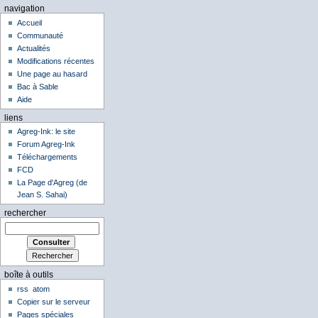
navigation
Accueil
Communauté
Actualités
Modifications récentes
Une page au hasard
Bac à Sable
Aide
liens
Agreg-Ink: le site
Forum Agreg-Ink
Téléchargements
FCD
La Page d'Agreg (de
Jean S. Sahai)
rechercher
boîte à outils
rss
atom
Copier sur le serveur
Pages spéciales