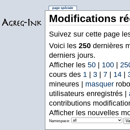
page spéciale
Modifications r
Suivez sur cette page le
Voici les
250
dernières m
derniers jours.
Afficher les
50
|
100
|
25
cours des
1
|
3
|
7
|
14
|
mineures |
masquer
robo
utilisateurs enregistrés |
contributions modificati
Afficher les nouvelles mo
Namespace: