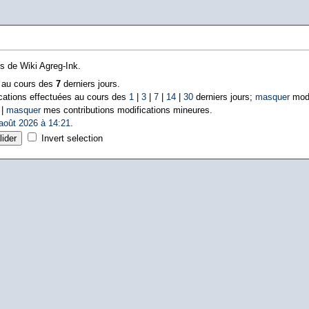
ns de Wiki Agreg-Ink.
s au cours des
7
derniers jours.
cations effectuées au cours des
1
|
3
|
7
|
14
|
30
derniers jours;
masquer
modi
 |
masquer
mes contributions modifications mineures.
août 2026 à 14:21
.
Invert selection