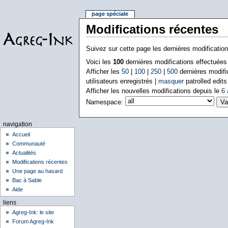
page spéciale
Modifications récentes
Suivez sur cette page les dernières modificatio
Voici les
100
dernières modifications effectuée
Afficher les
50
|
100
|
250
|
500
dernières modifi
utilisateurs enregistrés |
masquer
patrolled edits
Afficher les nouvelles modifications depuis le
6 
Namespace:
navigation
Accueil
Communauté
Actualités
Modifications récentes
Une page au hasard
Bac à Sable
Aide
liens
Agreg-Ink: le site
Forum Agreg-Ink