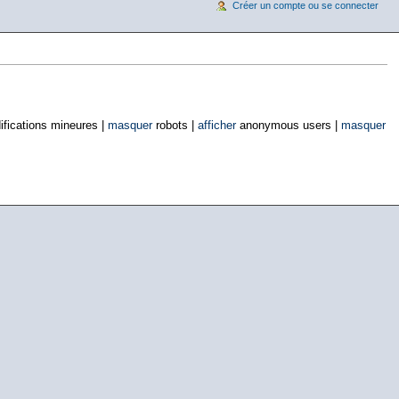
Créer un compte ou se connecter
fications mineures |
masquer
robots |
afficher
anonymous users |
masquer