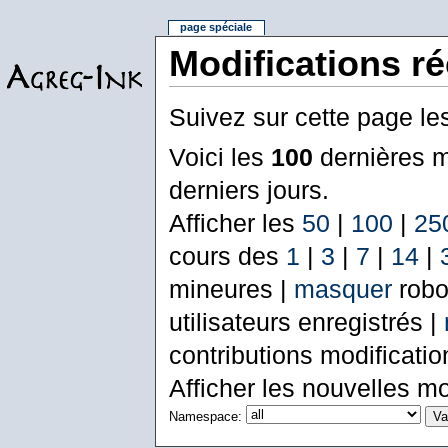
page spéciale
Modifications r
Suivez sur cette page le
Voici les
100
dernières m
derniers jours.
Afficher les
50
|
100
|
25
cours des
1
|
3
|
7
|
14
|
mineures |
masquer
robo
utilisateurs enregistrés |
contributions modificati
Afficher les nouvelles mo
Namespace: