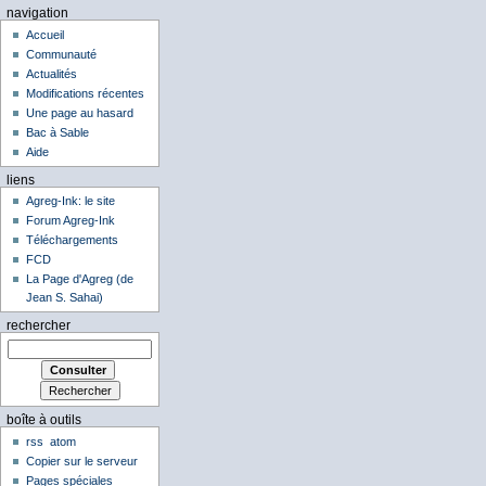
navigation
Accueil
Communauté
Actualités
Modifications récentes
Une page au hasard
Bac à Sable
Aide
liens
Agreg-Ink: le site
Forum Agreg-Ink
Téléchargements
FCD
La Page d'Agreg (de
Jean S. Sahai)
rechercher
boîte à outils
rss
atom
Copier sur le serveur
Pages spéciales