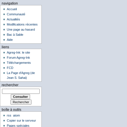
navigation
Accueil
Communauté
Actualités
Modifications récentes
Une page au hasard
Bac à Sable
Aide
liens
Agreg-Ink: le site
Forum Agreg-Ink
Téléchargements
FCD
La Page d'Agreg (de
Jean S. Sahai)
rechercher
boîte à outils
rss
atom
Copier sur le serveur
Pages spéciales