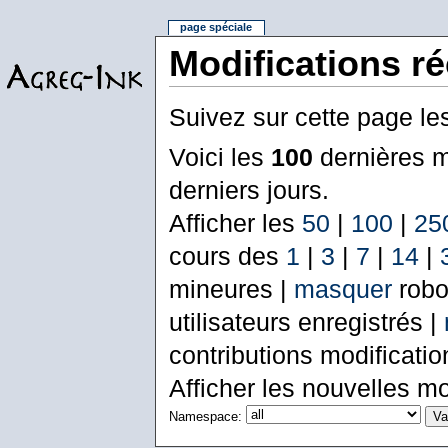
page spéciale
Modifications r
Suivez sur cette page le
Voici les
100
dernières m
derniers jours.
Afficher les
50
|
100
|
25
cours des
1
|
3
|
7
|
14
|
mineures |
masquer
robo
utilisateurs enregistrés |
contributions modificati
Afficher les nouvelles mo
Namespace: