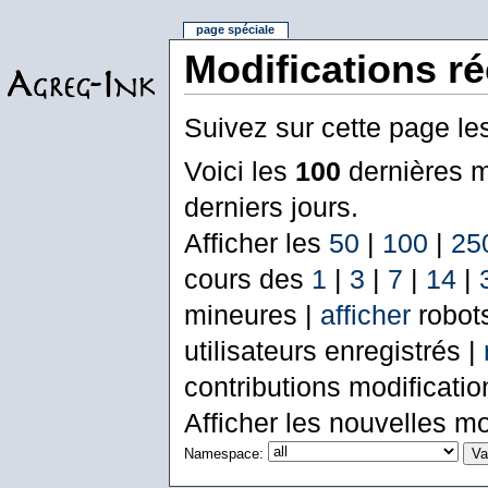
page spéciale
Modifications r
Suivez sur cette page le
Voici les
100
dernières m
derniers jours.
Afficher les
50
|
100
|
25
cours des
1
|
3
|
7
|
14
|
mineures |
afficher
robot
utilisateurs enregistrés |
contributions modificati
Afficher les nouvelles mo
Namespace: