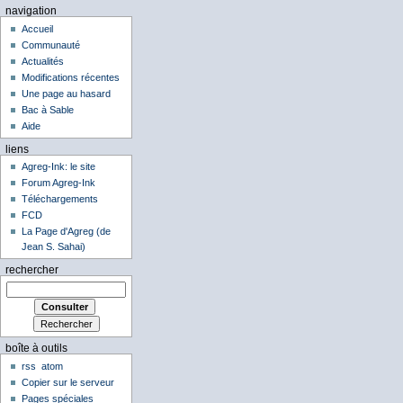
navigation
Accueil
Communauté
Actualités
Modifications récentes
Une page au hasard
Bac à Sable
Aide
liens
Agreg-Ink: le site
Forum Agreg-Ink
Téléchargements
FCD
La Page d'Agreg (de
Jean S. Sahai)
rechercher
boîte à outils
rss
atom
Copier sur le serveur
Pages spéciales