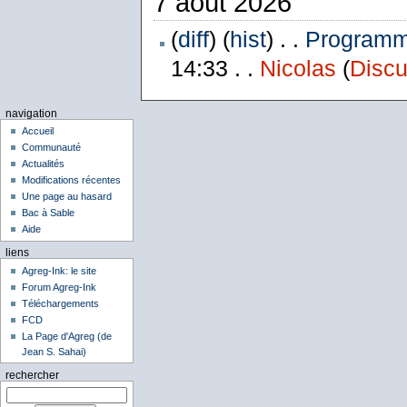
7 août 2026
(
diff
) (
hist
) . .
Programme
14:33 . .
Nicolas
(
Discu
navigation
Accueil
Communauté
Actualités
Modifications récentes
Une page au hasard
Bac à Sable
Aide
liens
Agreg-Ink: le site
Forum Agreg-Ink
Téléchargements
FCD
La Page d'Agreg (de
Jean S. Sahai)
rechercher