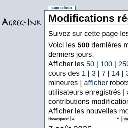
page spéciale
Modifications r
Suivez sur cette page le
Voici les
500
dernières m
derniers jours.
Afficher les
50
|
100
|
25
cours des
1
|
3
|
7
|
14
|
mineures |
afficher
robot
utilisateurs enregistrés |
contributions modificati
Afficher les nouvelles mo
Namespace: