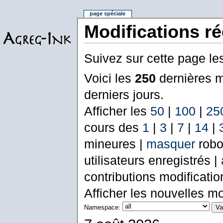
page spéciale
Modifications r
Suivez sur cette page le
Voici les
250
dernières m
derniers jours.
Afficher les
50
|
100
|
25
cours des
1
|
3
|
7
|
14
|
mineures |
masquer
robo
utilisateurs enregistrés |
contributions modificati
Afficher les nouvelles mo
Namespace: