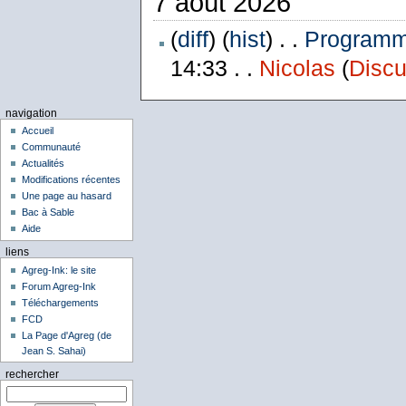
7 août 2026
(
diff
) (
hist
) . .
Programme
14:33 . .
Nicolas
(
Discu
navigation
Accueil
Communauté
Actualités
Modifications récentes
Une page au hasard
Bac à Sable
Aide
liens
Agreg-Ink: le site
Forum Agreg-Ink
Téléchargements
FCD
La Page d'Agreg (de
Jean S. Sahai)
rechercher