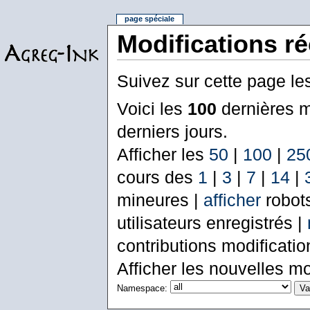
page spéciale
Modifications r
Suivez sur cette page le
Voici les
100
dernières m
derniers jours.
Afficher les
50
|
100
|
25
cours des
1
|
3
|
7
|
14
|
mineures |
afficher
robot
utilisateurs enregistrés |
contributions modificati
Afficher les nouvelles mo
Namespace: