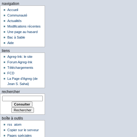
navigation
Accueil
Communauté
Actualités
Modifications récentes
Une page au hasard
Bac à Sable
Aide
liens
Agreg-Ink: le site
Forum Agreg-Ink
Téléchargements
FCD
La Page d'Agreg (de
Jean S. Sahai)
rechercher
boîte à outils
rss
atom
Copier sur le serveur
Pages spéciales