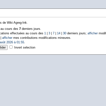
ns de Wiki Agreg-Ink.
s au cours des
7
derniers jours.
cations effectuées au cours des
1
|
3
|
7
|
14
|
30
derniers jours;
afficher
modif
 |
afficher
mes contributions modifications mineures.
août 2026 à 01:55
.
Invert selection