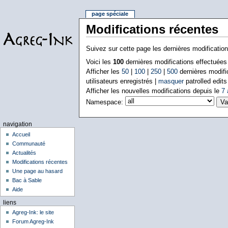
page spéciale
Modifications récentes
Suivez sur cette page les dernières modificatio
Voici les
100
dernières modifications effectuée
Afficher les
50
|
100
|
250
|
500
dernières modifi
utilisateurs enregistrés |
masquer
patrolled edits
Afficher les nouvelles modifications depuis le
7 
Namespace:
navigation
Accueil
Communauté
Actualités
Modifications récentes
Une page au hasard
Bac à Sable
Aide
liens
Agreg-Ink: le site
Forum Agreg-Ink