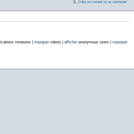
Créer un compte ou se connecter
ications mineures |
masquer
robots |
afficher
anonymous users |
masquer