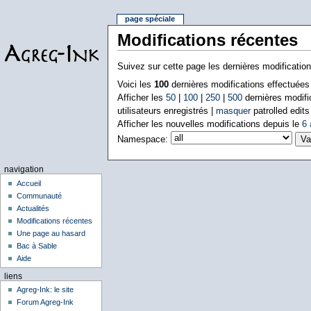
page spéciale
Modifications récentes
Suivez sur cette page les dernières modificatio
Voici les
100
dernières modifications effectuée
Afficher les
50
|
100
|
250
|
500
dernières modifi
utilisateurs enregistrés |
masquer
patrolled edits
Afficher les nouvelles modifications depuis le
6 
Namespace:
navigation
Accueil
Communauté
Actualités
Modifications récentes
Une page au hasard
Bac à Sable
Aide
liens
Agreg-Ink: le site
Forum Agreg-Ink