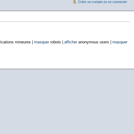
Créer un compte ou se connecter
ications mineures |
masquer
robots |
afficher
anonymous users |
masquer