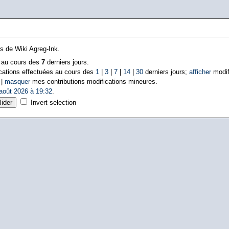
ns de Wiki Agreg-Ink.
s au cours des
7
derniers jours.
cations effectuées au cours des
1
|
3
|
7
|
14
|
30
derniers jours;
afficher
modif
 |
masquer
mes contributions modifications mineures.
août 2026 à 19:32
.
Invert selection