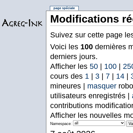
page spéciale
Modifications r
Suivez sur cette page le
Voici les
100
dernières m
derniers jours.
Afficher les
50
|
100
|
25
cours des
1
|
3
|
7
|
14
|
mineures |
masquer
robo
utilisateurs enregistrés |
contributions modificati
Afficher les nouvelles mo
Namespace: