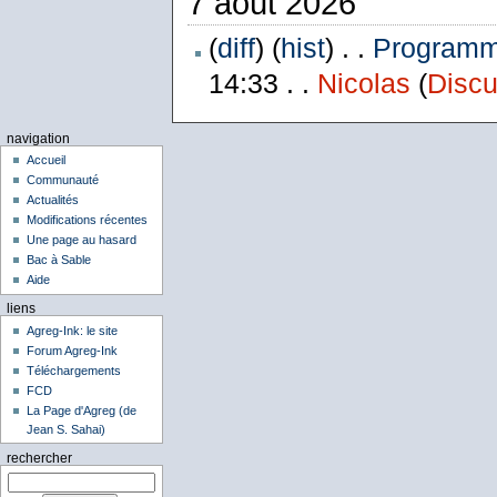
7 août 2026
(
diff
) (
hist
) . .
Programme
14:33 . .
Nicolas
(
Discu
navigation
Accueil
Communauté
Actualités
Modifications récentes
Une page au hasard
Bac à Sable
Aide
liens
Agreg-Ink: le site
Forum Agreg-Ink
Téléchargements
FCD
La Page d'Agreg (de
Jean S. Sahai)
rechercher