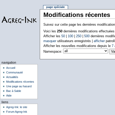
page spéciale
Modifications récentes
Suivez sur cette page les dernières modificatio
Voici les
250
dernières modifications effectuée
Afficher les
50
|
100
|
250
|
500
dernières modifi
masquer
utilisateurs enregistrés |
afficher
patroll
Afficher les nouvelles modifications depuis le
7 
Namespace:
navigation
Accueil
Communauté
Actualités
Modifications récentes
Une page au hasard
Bac à Sable
Aide
liens
Agreg-Ink: le site
Forum Agreg-Ink