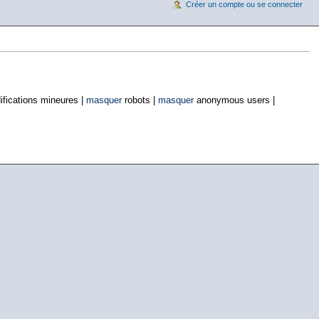
Créer un compte ou se connecter
fications mineures |
masquer
robots |
masquer
anonymous users |