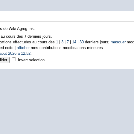
ns de Wiki Agreg-Ink.
s au cours des
7
derniers jours.
cations effectuées au cours des
1
|
3
|
7
|
14
|
30
derniers jours;
masquer
modi
ed edits |
afficher
mes contributions modifications mineures.
août 2026 à 12:52
.
Invert selection