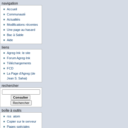
navigation
Accueil
Communauté
Actualités
Modifications récentes
Une page au hasard
Bac à Sable
Aide
liens
Agreg-Ink: le site
Forum Agreg-Ink
Téléchargements
FCD
La Page d'Agreg (de
Jean S. Sahai)
rechercher
boîte à outils
rss
atom
Copier sur le serveur
Pages spéciales