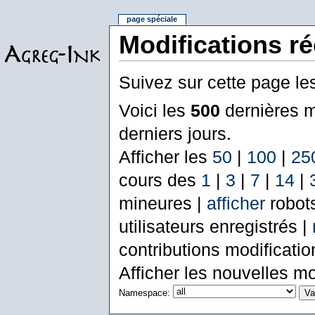
page spéciale
Modifications r
Suivez sur cette page le
Voici les
500
dernières m
derniers jours.
Afficher les
50
|
100
|
25
cours des
1
|
3
|
7
|
14
|
mineures |
afficher
robot
utilisateurs enregistrés |
contributions modificati
Afficher les nouvelles mo
Namespace: