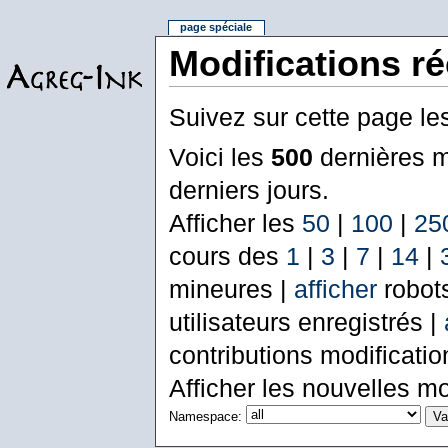
page spéciale
Modifications r
Suivez sur cette page le
Voici les
500
dernières m
derniers jours.
Afficher les
50
|
100
|
25
cours des
1
|
3
|
7
|
14
|
mineures |
afficher
robot
utilisateurs enregistrés |
contributions modificati
Afficher les nouvelles mo
Namespace: