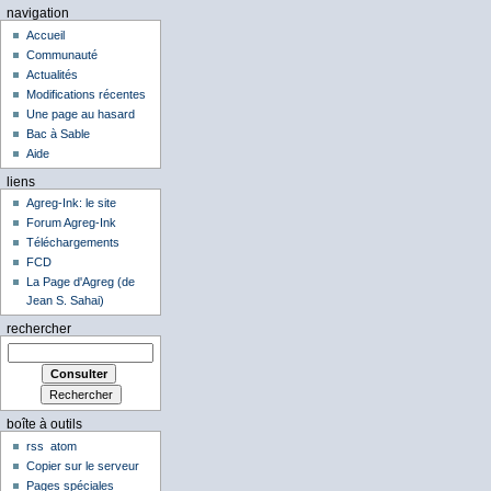
navigation
Accueil
Communauté
Actualités
Modifications récentes
Une page au hasard
Bac à Sable
Aide
liens
Agreg-Ink: le site
Forum Agreg-Ink
Téléchargements
FCD
La Page d'Agreg (de
Jean S. Sahai)
rechercher
boîte à outils
rss
atom
Copier sur le serveur
Pages spéciales