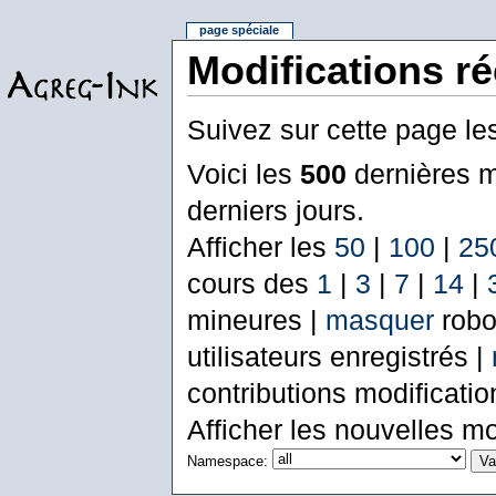
page spéciale
Modifications r
Suivez sur cette page le
Voici les
500
dernières m
derniers jours.
Afficher les
50
|
100
|
25
cours des
1
|
3
|
7
|
14
|
mineures |
masquer
robo
utilisateurs enregistrés |
contributions modificati
Afficher les nouvelles mo
Namespace: