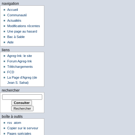
navigation
Accueil
Communauté
Actualités
Modifications récentes
Une page au hasard
Bac à Sable
Aide
liens
Agreg-Ink: le site
Forum Agreg-Ink
Téléchargements
FCD
La Page d'Agreg (de
Jean S. Sahai)
rechercher
boîte à outils
rss
atom
Copier sur le serveur
Pages spéciales