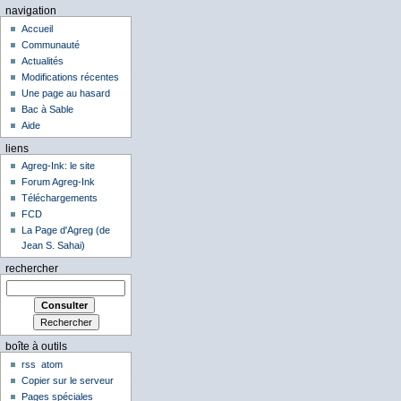
navigation
Accueil
Communauté
Actualités
Modifications récentes
Une page au hasard
Bac à Sable
Aide
liens
Agreg-Ink: le site
Forum Agreg-Ink
Téléchargements
FCD
La Page d'Agreg (de
Jean S. Sahai)
rechercher
boîte à outils
rss
atom
Copier sur le serveur
Pages spéciales