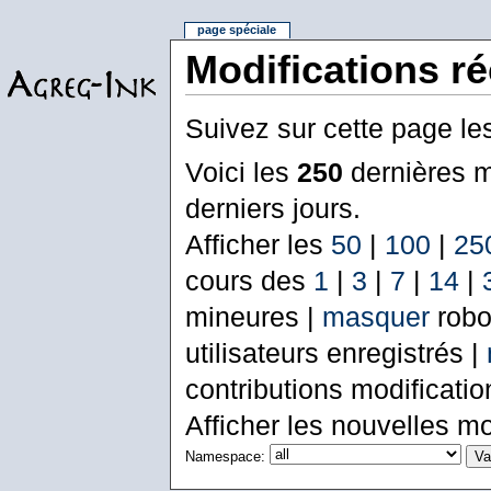
page spéciale
Modifications r
Suivez sur cette page le
Voici les
250
dernières m
derniers jours.
Afficher les
50
|
100
|
25
cours des
1
|
3
|
7
|
14
|
mineures |
masquer
robo
utilisateurs enregistrés |
contributions modificati
Afficher les nouvelles mo
Namespace: