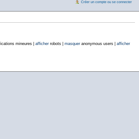
Créer un compte ou se connecter
ications mineures |
afficher
robots |
masquer
anonymous users |
afficher