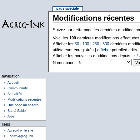
page spéciale
Modifications récentes
Suivez sur cette page les dernières modificatio
Voici les
100
dernières modifications effectuée
Afficher les
50
|
100
|
250
|
500
dernières modifi
utilisateurs enregistrés |
afficher
patrolled edits 
Afficher les nouvelles modifications depuis le
7 
Namespace:
navigation
Accueil
Communauté
Actualités
Modifications récentes
Une page au hasard
Bac à Sable
Aide
liens
Agreg-Ink: le site
Forum Agreg-Ink