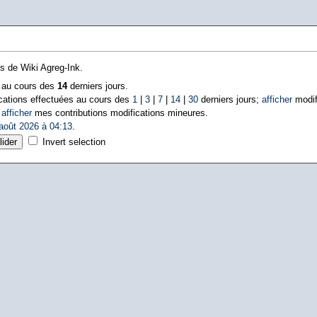
ns de Wiki Agreg-Ink.
s au cours des
14
derniers jours.
cations effectuées au cours des
1
|
3
|
7
|
14
|
30
derniers jours;
afficher
modif
|
afficher
mes contributions modifications mineures.
août 2026 à 04:13
.
Invert selection