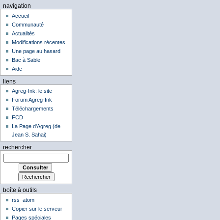
navigation
Accueil
Communauté
Actualités
Modifications récentes
Une page au hasard
Bac à Sable
Aide
liens
Agreg-Ink: le site
Forum Agreg-Ink
Téléchargements
FCD
La Page d'Agreg (de
Jean S. Sahai)
rechercher
boîte à outils
rss
atom
Copier sur le serveur
Pages spéciales