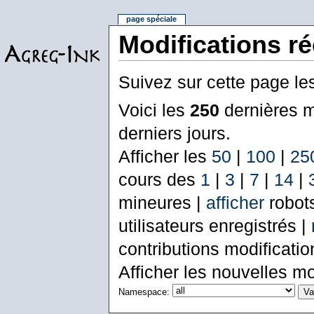
page spéciale
Modifications r
Suivez sur cette page le
Voici les
250
dernières m
derniers jours.
Afficher les
50
|
100
|
25
cours des
1
|
3
|
7
|
14
|
mineures |
afficher
robot
utilisateurs enregistrés |
contributions modificati
Afficher les nouvelles mo
Namespace: