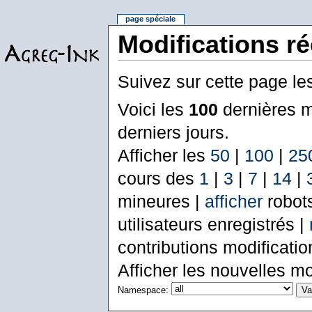
page spéciale
Modifications r
Suivez sur cette page le
Voici les
100
dernières m
derniers jours.
Afficher les
50
|
100
|
25
cours des
1
|
3
|
7
|
14
|
mineures |
afficher
robot
utilisateurs enregistrés |
contributions modificati
Afficher les nouvelles mo
Namespace: