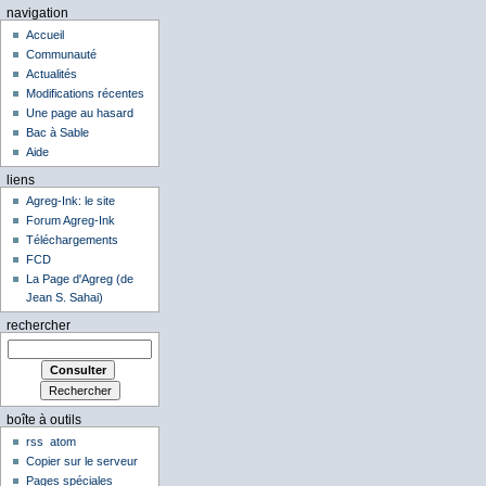
navigation
Accueil
Communauté
Actualités
Modifications récentes
Une page au hasard
Bac à Sable
Aide
liens
Agreg-Ink: le site
Forum Agreg-Ink
Téléchargements
FCD
La Page d'Agreg (de
Jean S. Sahai)
rechercher
boîte à outils
rss
atom
Copier sur le serveur
Pages spéciales