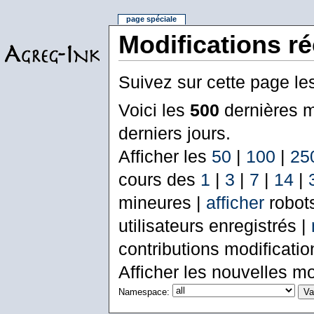
page spéciale
Modifications r
Suivez sur cette page le
Voici les
500
dernières m
derniers jours.
Afficher les
50
|
100
|
25
cours des
1
|
3
|
7
|
14
|
mineures |
afficher
robot
utilisateurs enregistrés |
contributions modificati
Afficher les nouvelles mo
Namespace: