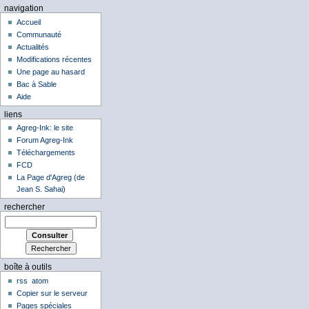
navigation
Accueil
Communauté
Actualités
Modifications récentes
Une page au hasard
Bac à Sable
Aide
liens
Agreg-Ink: le site
Forum Agreg-Ink
Téléchargements
FCD
La Page d'Agreg (de
Jean S. Sahai)
rechercher
boîte à outils
rss
atom
Copier sur le serveur
Pages spéciales