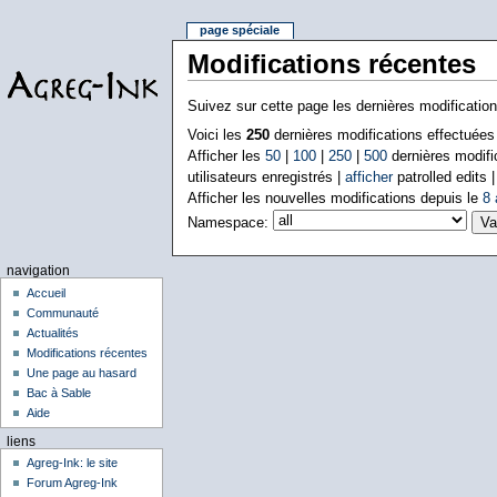
page spéciale
Modifications récentes
Suivez sur cette page les dernières modificatio
Voici les
250
dernières modifications effectuée
Afficher les
50
|
100
|
250
|
500
dernières modifi
utilisateurs enregistrés |
afficher
patrolled edits 
Afficher les nouvelles modifications depuis le
8 
Namespace:
navigation
Accueil
Communauté
Actualités
Modifications récentes
Une page au hasard
Bac à Sable
Aide
liens
Agreg-Ink: le site
Forum Agreg-Ink