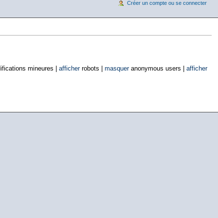
Créer un compte ou se connecter
fications mineures |
afficher
robots |
masquer
anonymous users |
afficher