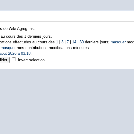
ns de Wiki Agreg-Ink.
s au cours des
3
derniers jours.
cations effectuées au cours des
1
|
3
|
7
|
14
|
30
derniers jours;
masquer
modi
|
masquer
mes contributions modifications mineures.
août 2026 à 03:18
.
Invert selection