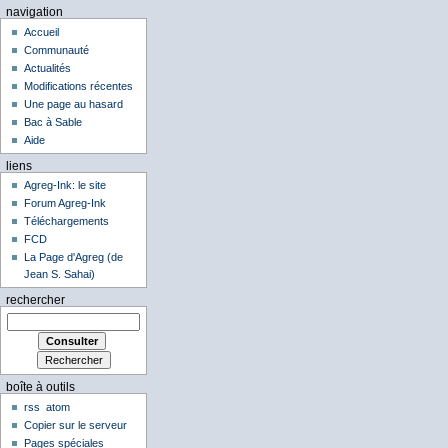
navigation
Accueil
Communauté
Actualités
Modifications récentes
Une page au hasard
Bac à Sable
Aide
liens
Agreg-Ink: le site
Forum Agreg-Ink
Téléchargements
FCD
La Page d'Agreg (de
Jean S. Sahai)
rechercher
boîte à outils
rss
atom
Copier sur le serveur
Pages spéciales