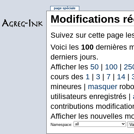
page spéciale
Modifications r
Suivez sur cette page le
Voici les
100
dernières m
derniers jours.
Afficher les
50
|
100
|
25
cours des
1
|
3
|
7
|
14
|
mineures |
masquer
robo
utilisateurs enregistrés |
contributions modificati
Afficher les nouvelles mo
Namespace: