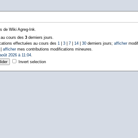
ns de Wiki Agreg-Ink.
s au cours des
3
derniers jours.
cations effectuées au cours des
1
|
3
|
7
|
14
|
30
derniers jours;
afficher
modif
 |
afficher
mes contributions modifications mineures.
août 2026 à 11:04
.
Invert selection