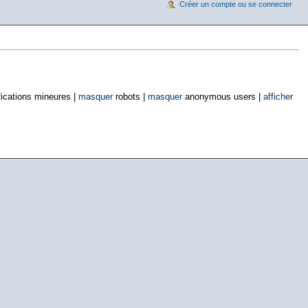
Créer un compte ou se connecter
ications mineures |
masquer
robots |
masquer
anonymous users |
afficher