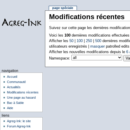
page spéciale
Modifications récentes
Suivez sur cette page les dernières modificatio
Voici les
100
dernières modifications effectuée
Afficher les
50
|
100
|
250
|
500
dernières modifi
utilisateurs enregistrés |
masquer
patrolled edits
Afficher les nouvelles modifications depuis le
6 
Namespace:
navigation
Accueil
Communauté
Actualités
Modifications récentes
Une page au hasard
Bac à Sable
Aide
liens
Agreg-Ink: le site
Forum Agreg-Ink